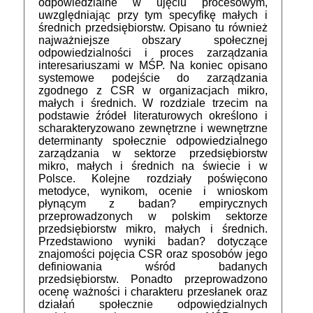
odpowiedzialne w ujęciu procesowym,
uwzględniając przy tym specyfikę małych i
średnich przedsiębiorstw. Opisano tu również
najważniejsze obszary społecznej
odpowiedzialności i proces zarządzania
interesariuszami w MŚP. Na koniec opisano
systemowe podejście do zarządzania
zgodnego z CSR w organizacjach mikro,
małych i średnich. W rozdziale trzecim na
podstawie źródeł literaturowych określono i
scharakteryzowano zewnętrzne i wewnętrzne
determinanty społecznie odpowiedzialnego
zarządzania w sektorze przedsiębiorstw
mikro, małych i średnich na świecie i w
Polsce. Kolejne rozdziały poświęcono
metodyce, wynikom, ocenie i wnioskom
płynącym z badan? empirycznych
przeprowadzonych w polskim sektorze
przedsiębiorstw mikro, małych i średnich.
Przedstawiono wyniki badan? dotyczące
znajomości pojęcia CSR oraz sposobów jego
definiowania wśród badanych
przedsiębiorstw. Ponadto przeprowadzono
ocenę ważności i charakteru przesłanek oraz
działań społecznie odpowiedzialnych