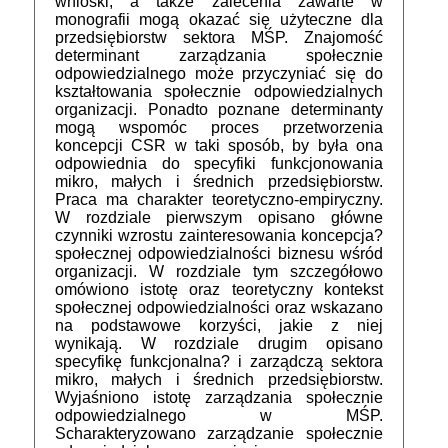
wnioski, a także zalecenia zawarte w
monografii mogą okazać się użyteczne dla
przedsiębiorstw sektora MŚP. Znajomość
determinant zarządzania społecznie
odpowiedzialnego może przyczyniać się do
kształtowania społecznie odpowiedzialnych
organizacji. Ponadto poznane determinanty
mogą wspomóc proces przetworzenia
koncepcji CSR w taki sposób, by była ona
odpowiednia do specyfiki funkcjonowania
mikro, małych i średnich przedsiębiorstw.
Praca ma charakter teoretyczno-empiryczny.
W rozdziale pierwszym opisano główne
czynniki wzrostu zainteresowania koncepcja?
społecznej odpowiedzialności biznesu wśród
organizacji. W rozdziale tym szczegółowo
omówiono istotę oraz teoretyczny kontekst
społecznej odpowiedzialności oraz wskazano
na podstawowe korzyści, jakie z niej
wynikają. W rozdziale drugim opisano
specyfikę funkcjonalna? i zarządczą sektora
mikro, małych i średnich przedsiębiorstw.
Wyjaśniono istotę zarządzania społecznie
odpowiedzialnego w MŚP.
Scharakteryzowano zarządzanie społecznie