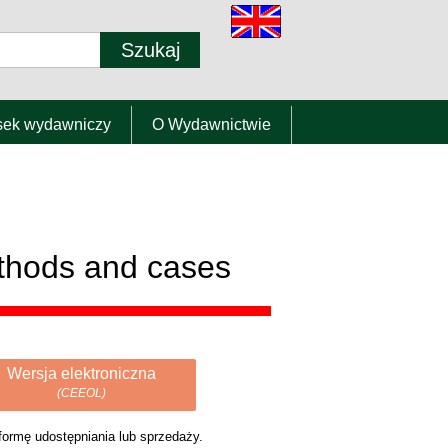
sek wydawniczy
O Wydawnictwie
ethods and cases
Wersja elektroniczna
(CEEOL)
tformę udostępniania lub sprzedaży.