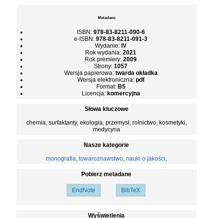
Metadane
ISBN:
978-83-8211-090-6
e-ISBN:
978-83-8211-091-3
Wydanie:
IV
Rok wydania:
2021
Rok premiery:
2009
Strony:
1057
Wersja papierowa:
twarda okładka
Wersja elektroniczna:
pdf
Format:
B5
Licencja:
komercyjna
Słowa kluczowe
chemia, surfaktanty, ekologia, przemysł, rolnictwo, kosmetyki,
medycyna
Nasze kategorie
monografia
,
towaroznawstwo
,
nauki o jakości
,
Pobierz metadane
EndNote
BibTeX
Wyświetlenia