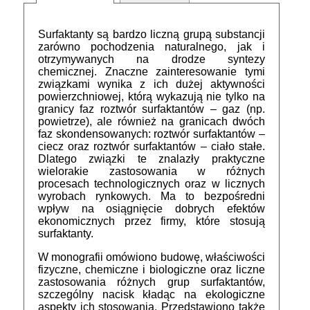
Surfaktanty są bardzo liczną grupą substancji
zarówno pochodzenia naturalnego, jak i
otrzymywanych na drodze syntezy
chemicznej. Znaczne zainteresowanie tymi
związkami wynika z ich dużej aktywności
powierzchniowej, którą wykazują nie tylko na
granicy faz roztwór surfaktantów – gaz (np.
powietrze), ale również na granicach dwóch
faz skondensowanych: roztwór surfaktantów –
ciecz oraz roztwór surfaktantów – ciało stałe.
Dlatego związki te znalazły praktyczne
wielorakie zastosowania w różnych
procesach technologicznych oraz w licznych
wyrobach rynkowych. Ma to bezpośredni
wpływ na osiągnięcie dobrych efektów
ekonomicznych przez firmy, które stosują
surfaktanty.
W monografii omówiono budowę, właściwości
fizyczne, chemiczne i biologiczne oraz liczne
zastosowania różnych grup surfaktantów,
szczególny nacisk kładąc na ekologiczne
aspekty ich stosowania. Przedstawiono także