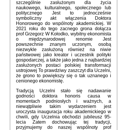
szczególnie zasłużonym dla życia
naukowego, kulturalnego, społecznego lub
politycznego Jest to jednocześnie
symboliczny akt włączenia Doktora
Honorowego do wspólnoty akademickiej. W
2021 roku do tego zacnego grona dołącza
prof Grzegorz W Kołodko, wybitny ekonomista
o międzynarodowej renomie Jest
powszechnie znanym uczonym, osobą
niezwykle zasłużoną również na niwie
państwowej jako kreator i uczestnik polityki
gospodarczej, a także jako jedna z najbardziej
zasłużonych postaci polskiej transformacji
ustrojowej To prawdziwy zaszczyt dla Uczelni,
że grono to powiększy się o tak uznanego i
cenionego ekonomistę.
Tradycją Uczelni stało się nadawanie
godności doktora honoris causa w
momentach podniosłych i ważnych, a
niewątpliwie takim wydarzeniem jest
uroczysta inauguracja roku akademickiego w
chwili, gdy Uczelnia obchodzi jubileusz 95-
lecia Zatem dochowując tej tradycji,
przyjmujemy do naszej wspólnoty prof