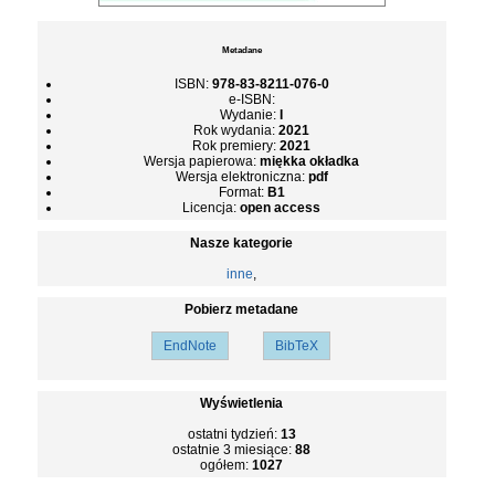
Metadane
ISBN:
978-83-8211-076-0
e-ISBN:
Wydanie:
I
Rok wydania:
2021
Rok premiery:
2021
Wersja papierowa:
miękka okładka
Wersja elektroniczna:
pdf
Format:
B1
Licencja:
open access
Nasze kategorie
inne
,
Pobierz metadane
EndNote
BibTeX
Wyświetlenia
ostatni tydzień:
13
ostatnie 3 miesiące:
88
ogółem:
1027