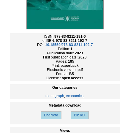
ISBN:
978-83-8211-191-0
e-ISBN:
978-83-8211-192-7
DOI:
10.18559/978-83-8211-192-7
Edition:
I
Publication date:
2023
First publication date:
2023
Pages:
185
Print:
paperback
Electronic version:
pdf
Format:
B5
License :
open access
Our categories
monograph
,
economics
,
Metadata download
EndNote
BibTeX
Views