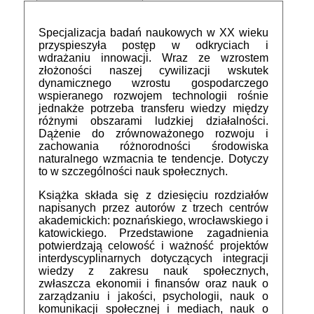
Specjalizacja badań naukowych w XX wieku
przyspieszyła postęp w odkryciach i
wdrażaniu innowacji. Wraz ze wzrostem
złożoności naszej cywilizacji wskutek
dynamicznego wzrostu gospodarczego
wspieranego rozwojem technologii rośnie
jednakże potrzeba transferu wiedzy między
różnymi obszarami ludzkiej działalności.
Dążenie do zrównoważonego rozwoju i
zachowania różnorodności środowiska
naturalnego wzmacnia te tendencje. Dotyczy
to w szczególności nauk społecznych.
Książka składa się z dziesięciu rozdziałów
napisanych przez autorów z trzech centrów
akademickich: poznańskiego, wrocławskiego i
katowickiego. Przedstawione zagadnienia
potwierdzają celowość i ważność projektów
interdyscyplinarnych dotyczących integracji
wiedzy z zakresu nauk społecznych,
zwłaszcza ekonomii i finansów oraz nauk o
zarządzaniu i jakości, psychologii, nauk o
komunikacji społecznej i mediach, nauk o