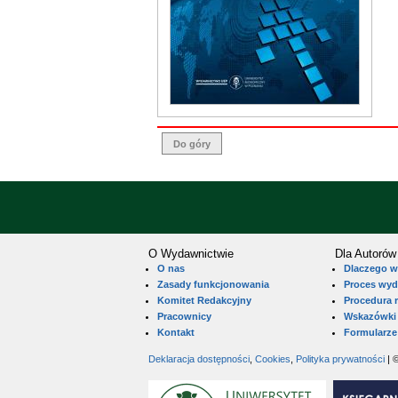
Do góry
O Wydawnictwie
Dla Autorów
O nas
Dlaczego w
Zasady funkcjonowania
Proces wy
Komitet Redakcyjny
Procedura 
Pracownicy
Wskazówki 
Kontakt
Formularze
Deklaracja dostępności
,
Cookies
,
Polityka prywatności
| 