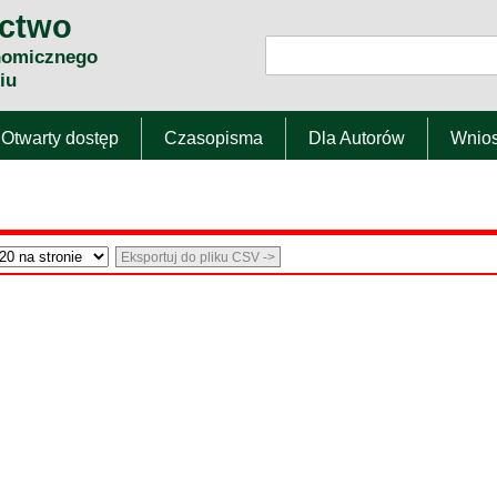
ctwo
nomicznego
iu
Otwarty dostęp
Czasopisma
Dla Autorów
Wnio
Eksportuj do pliku CSV ->